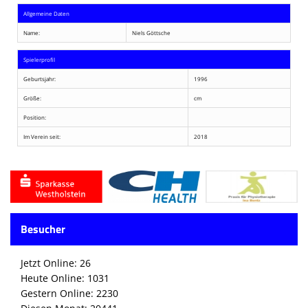
Allgemeine Daten
Name:
Niels Göttsche
Spielerprofil
Geburtsjahr:
1996
Größe:
cm
Position:
Im Verein seit:
2018
Besucher
Jetzt Online: 26
Heute Online: 1031
Gestern Online: 2230