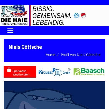
Home
Niels Göttsche
DIE HAIE I Der Vorstand
Home
Profil von Niels Göttsche
Handball-Förderverein der Haie
Kontaktformular
UNSERE SPORTHALLEN
Training & Termine
DIENSTE (SR/KG/VK)