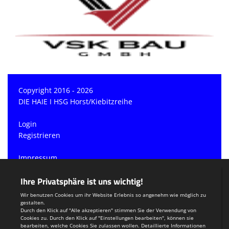
Copyright 2016 - 2026
DIE HAIE I HSG Horst/Kiebitzreihe
Login
Registrieren
Impressum
Datenschutzerklärung
Teamsports 2
Dein Sportverein online