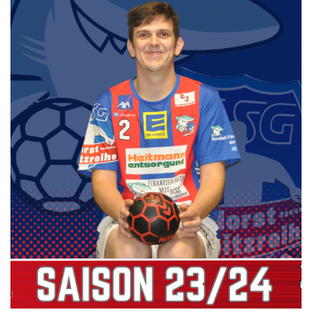
Die SpecialHaie
Teams
Trainer
ALLE SPIELE
HAIE TV
NEWSLETTER
DIE HAIE I Intern
Partner