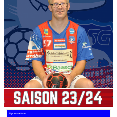
Die SpecialHaie
Teams
Trainer
ALLE SPIELE
HAIE TV
NEWSLETTER
DIE HAIE I Intern
Partner
Allgemeine Daten