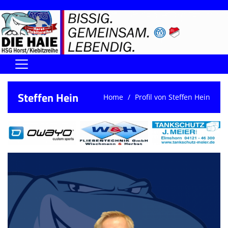
Home
Steffen Hein
Home
Profil von Steffen Hein
DIE HAIE I Der Vorstand
Handball-Förderverein der Haie
Kontaktformular
UNSERE SPORTHALLEN
Training & Termine
DIENSTE (SR/KG/VK)