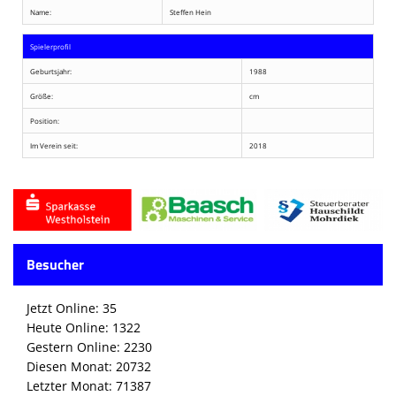
Name:
Steffen Hein
Spielerprofil
Geburtsjahr:
1988
Größe:
cm
Position:
Im Verein seit:
2018
Besucher
Jetzt Online: 35
Heute Online: 1322
Gestern Online: 2230
Diesen Monat: 20732
Letzter Monat: 71387