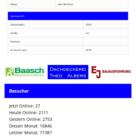
Name:
Ben Büchner
Spielerprofil
Geburtsjahr:
2003
Größe:
cm
Position:
Im Verein seit:
2018
Besucher
Jetzt Online: 27
Heute Online: 2111
Gestern Online: 2753
Diesen Monat: 16846
Letzter Monat: 71387