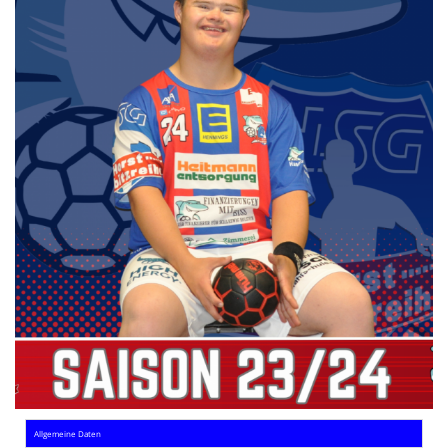
Die SpecialHaie
Teams
Trainer
ALLE SPIELE
HAIE TV
NEWSLETTER
DIE HAIE I Intern
Partner
Allgemeine Daten