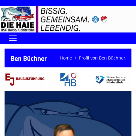
Home
Ben Büchner
Home
Profil von Ben Büchner
DIE HAIE I Der Vorstand
Handball-Förderverein der Haie
Kontaktformular
UNSERE SPORTHALLEN
Training & Termine
DIENSTE (SR/KG/VK)