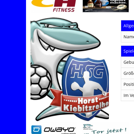
Allg
Nam
Spiel
Gebu
Größ
Posit
Im Ve