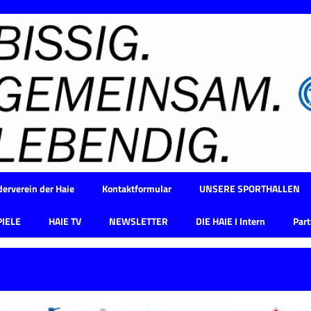
erverein der Haie
Kontaktformular
UNSERE SPORTHALLEN
PIELE
HAIE TV
NEWSLETTER
DIE HAIE I Intern
Part