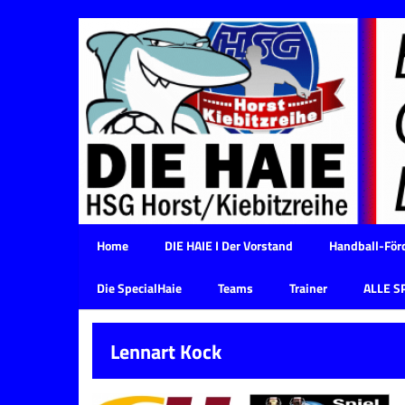
Home
DIE HAIE I Der Vorstand
Handball-Förd
Die SpecialHaie
Teams
Trainer
ALLE S
Lennart Kock