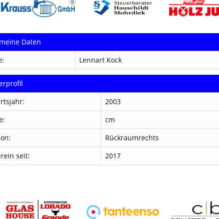
emeine Daten
e:
Lennart Kock
erprofil
rtsjahr:
2003
e:
cm
ion:
Rückraumrechts
rein seit:
2017