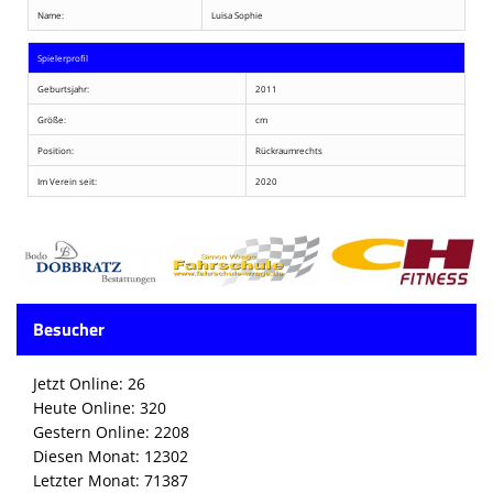
Name:
Luisa Sophie
Spielerprofil
Geburtsjahr:
2011
Größe:
cm
Position:
Rückraumrechts
Im Verein seit:
2020
Besucher
Jetzt Online: 26
Heute Online: 320
Gestern Online: 2208
Diesen Monat: 12302
Letzter Monat: 71387