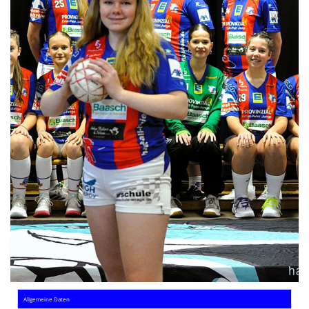
Die SpecialHaie
Teams
Trainer
ALLE SPIELE
HAIE TV
NEWSLETTER
DIE HAIE I Intern
Partner
Allgemeine Daten