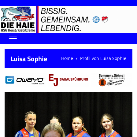
Home
Luisa Sophie
Home
Profil von Luisa Sophie
DIE HAIE I Der Vorstand
Handball-Förderverein der Haie
Kontaktformular
UNSERE SPORTHALLEN
Training & Termine
DIENSTE (SR/KG/VK)