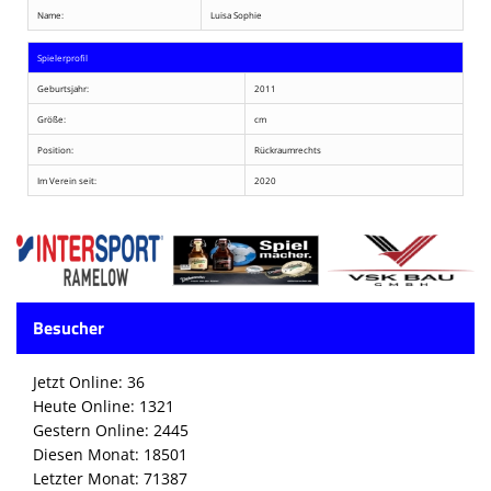
Name:
Luisa Sophie
Spielerprofil
Geburtsjahr:
2011
Größe:
cm
Position:
Rückraumrechts
Im Verein seit:
2020
Besucher
Jetzt Online: 36
Heute Online: 1321
Gestern Online: 2445
Diesen Monat: 18501
Letzter Monat: 71387