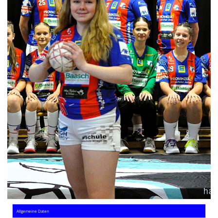
Die SpecialHaie
Teams
Trainer
ALLE SPIELE
HAIE TV
NEWSLETTER
DIE HAIE I Intern
Partner
Allgemeine Daten