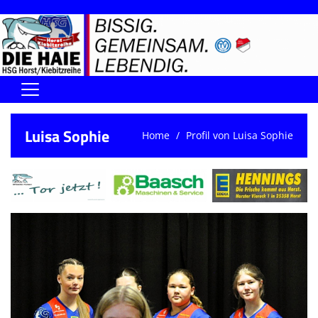
Home
Luisa Sophie
Home
Profil von Luisa Sophie
DIE HAIE I Der Vorstand
Handball-Förderverein der Haie
Kontaktformular
UNSERE SPORTHALLEN
Training & Termine
DIENSTE (SR/KG/VK)