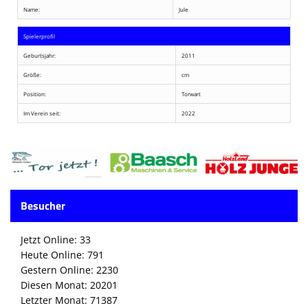
Name:
Jule
Spielerprofil
Geburtsjahr:
2011
Größe:
cm
Position:
Torwart
Im Verein seit:
2022
Besucher
Jetzt Online: 33
Heute Online: 791
Gestern Online: 2230
Diesen Monat: 20201
Letzter Monat: 71387