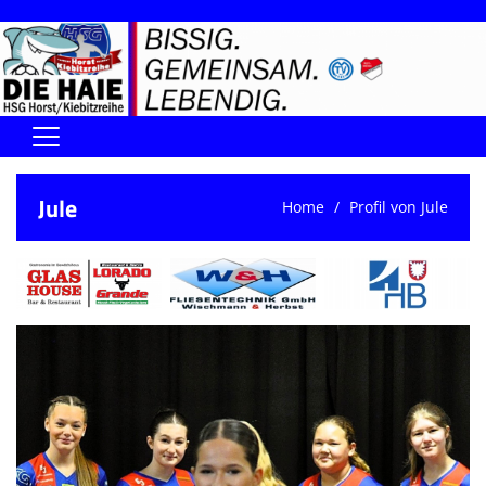
Home
Jule
Home
Profil von Jule
DIE HAIE I Der Vorstand
Handball-Förderverein der Haie
Kontaktformular
UNSERE SPORTHALLEN
Training & Termine
DIENSTE (SR/KG/VK)