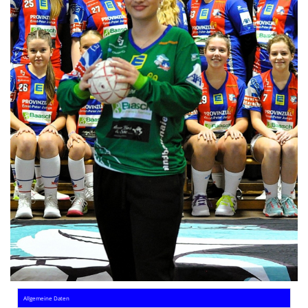
Die SpecialHaie
Teams
Trainer
ALLE SPIELE
HAIE TV
NEWSLETTER
DIE HAIE I Intern
Partner
Allgemeine Daten