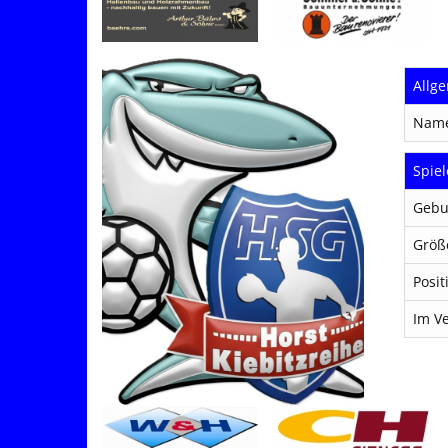
Allg
Nam
Spiel
Gebu
Größ
Posit
Im Ve