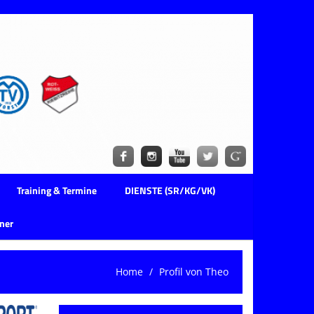
Training & Termine
DIENSTE (SR/KG/VK)
ner
Home
Profil von Theo