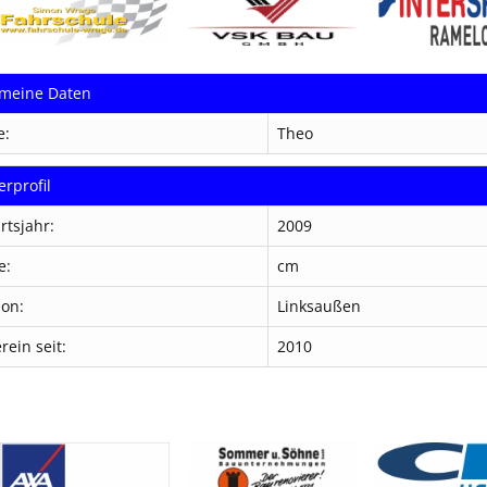
emeine Daten
e:
Theo
erprofil
rtsjahr:
2009
e:
cm
ion:
Linksaußen
rein seit:
2010