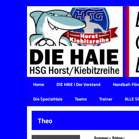
Home
DIE HAIE I Der Vorstand
Handball-Förd
Die SpecialHaie
Teams
Trainer
ALLE S
Theo