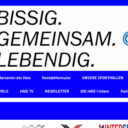
erverein der Haie
Kontaktformular
UNSERE SPORTHALLEN
PIELE
HAIE TV
NEWSLETTER
DIE HAIE I Intern
Part