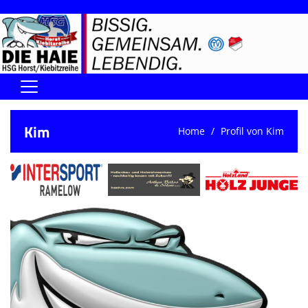
Home
Kim
Home
Profil von Kim
DIE HAIE I Der Vorstand
Handball-Förderverein der Haie
Kontaktformular
UNSERE SPORTHALLEN
Training & Termine
DIENSTE (SR/KG/VK)