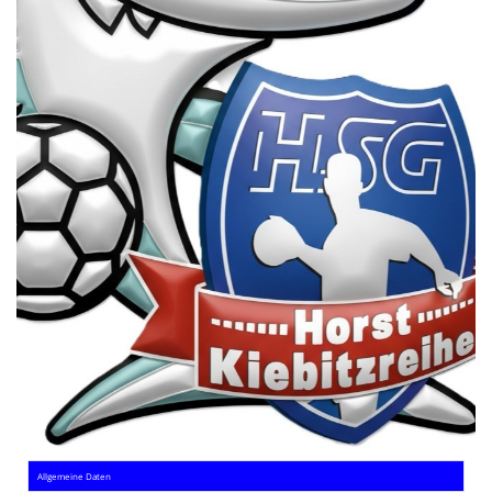
Die SpecialHaie
Teams
Trainer
ALLE SPIELE
HAIE TV
NEWSLETTER
DIE HAIE I Intern
Partner
Allgemeine Daten