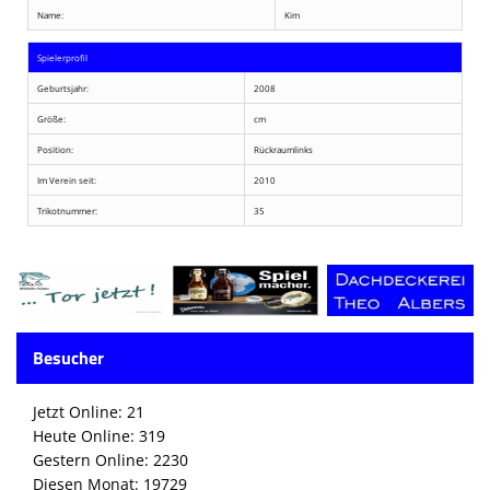
Name:
Kim
Spielerprofil
Geburtsjahr:
2008
Größe:
cm
Position:
Rückraumlinks
Im Verein seit:
2010
Trikotnummer:
35
Besucher
Jetzt Online: 21
Heute Online: 319
Gestern Online: 2230
Diesen Monat: 19729