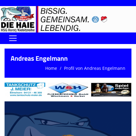
Home
Andreas Engelmann
DIE HAIE I Der Vorstand
Home
Profil von Andreas Engelmann
Handball-Förderverein der Haie
Kontaktformular
UNSERE SPORTHALLEN
Training & Termine
DIENSTE (SR/KG/VK)