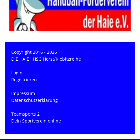
Copyright 2016 - 2026
DIE HAIE I HSG Horst/Kiebitzreihe
Login
Registrieren
Impressum
Datenschutzerklärung
Teamsports 2
Dein Sportverein online