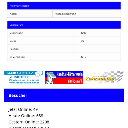
Allgemeine Daten
Name:
Andreas Engelmann
Spielerprofil
Geburtsjahr:
2006
Größe:
cm
Position:
Im Verein seit:
2018
Besucher
Jetzt Online: 49
Heute Online: 658
Gestern Online: 2208