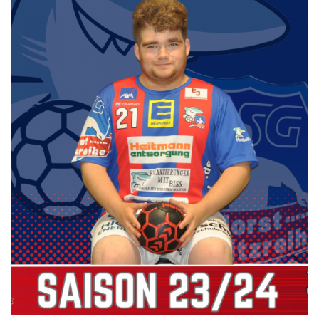
Die SpecialHaie
Teams
Trainer
ALLE SPIELE
HAIE TV
NEWSLETTER
DIE HAIE I Intern
Partner