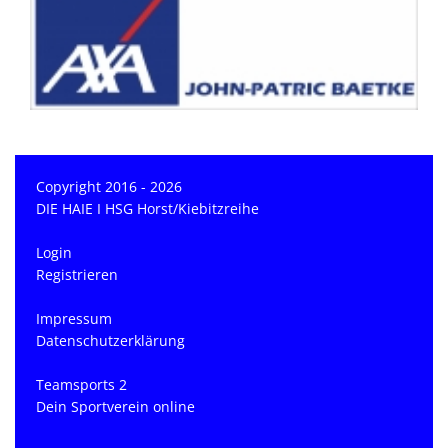
Copyright 2016 - 2026
DIE HAIE I HSG Horst/Kiebitzreihe
Login
Registrieren
Impressum
Datenschutzerklärung
Teamsports 2
Dein Sportverein online