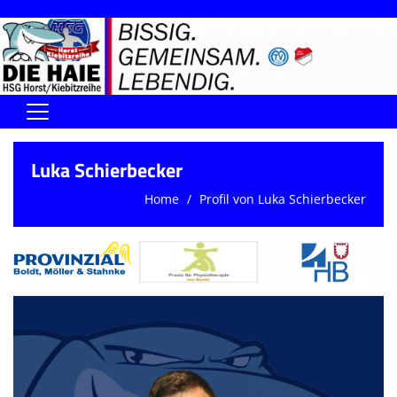
Home
Luka Schierbecker
DIE HAIE I Der Vorstand
Home
Profil von Luka Schierbecker
Handball-Förderverein der Haie
Kontaktformular
UNSERE SPORTHALLEN
Training & Termine
DIENSTE (SR/KG/VK)