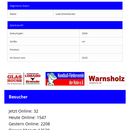
Allgemeine Daten
Name:
Luka Schierbecker
Spielerprofil
Geburtsjahr:
2006
Größe:
cm
Position:
Im Verein seit:
2020
Besucher
Jetzt Online: 32
Heute Online: 1547
Gestern Online: 2208