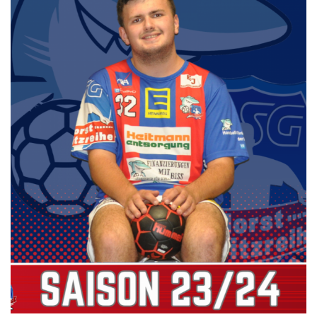
Die SpecialHaie
Teams
Trainer
ALLE SPIELE
HAIE TV
NEWSLETTER
DIE HAIE I Intern
Partner