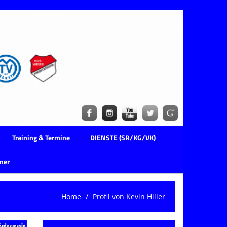
Training & Termine
DIENSTE (SR/KG/VK)
ner
Home
Profil von Kevin Hiller