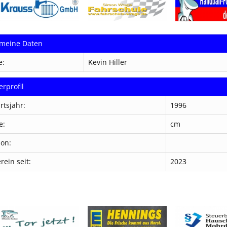
emeine Daten
e:
Kevin Hiller
erprofil
rtsjahr:
1996
e:
cm
ion:
rein seit:
2023