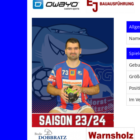
Allg
Nam
Spiel
Gebu
Größ
Posit
Im Ve