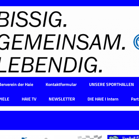
erverein der Haie
Kontaktformular
UNSERE SPORTHALLEN
PIELE
HAIE TV
NEWSLETTER
DIE HAIE I Intern
Part