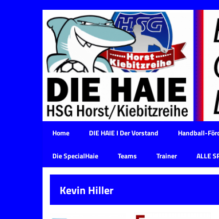
Home
DIE HAIE I Der Vorstand
Handball-Förd
Die SpecialHaie
Teams
Trainer
ALLE S
Kevin Hiller