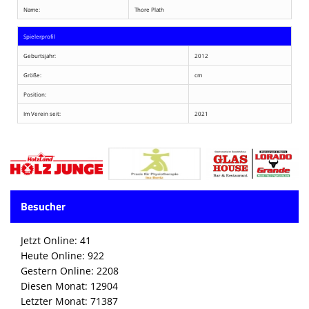
Name:
Thore Plath
Spielerprofil
Geburtsjahr:
2012
Größe:
cm
Position:
Im Verein seit:
2021
Besucher
Jetzt Online: 41
Heute Online: 922
Gestern Online: 2208
Diesen Monat: 12904
Letzter Monat: 71387