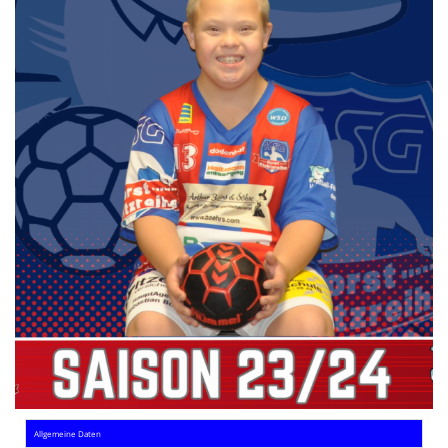
Die SpecialHaie
Teams
Trainer
ALLE SPIELE
HAIE TV
NEWSLETTER
DIE HAIE I Intern
Partner
Allgemeine Daten