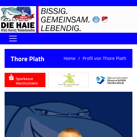
Home
Thore Plath
Home
Profil von Thore Plath
DIE HAIE I Der Vorstand
Handball-Förderverein der Haie
Kontaktformular
UNSERE SPORTHALLEN
Training & Termine
DIENSTE (SR/KG/VK)