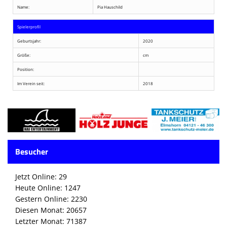
Name:
Pia Hauschild
Spielerprofil
Geburtsjahr:
2020
Größe:
cm
Position:
Im Verein seit:
2018
Besucher
Jetzt Online: 29
Heute Online: 1247
Gestern Online: 2230
Diesen Monat: 20657
Letzter Monat: 71387