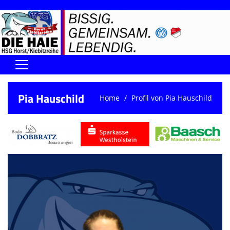
Home
Pia Hauschild
Home
Profil von Pia Hauschild
DIE HAIE I Der Vorstand
Handball-Förderverein der Haie
Kontaktformular
UNSERE SPORTHALLEN
Training & Termine
DIENSTE (SR/KG/VK)