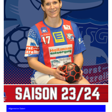
Die SpecialHaie
Teams
Trainer
ALLE SPIELE
HAIE TV
NEWSLETTER
DIE HAIE I Intern
Partner
Allgemeine Daten