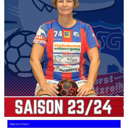
Die SpecialHaie
Teams
Trainer
ALLE SPIELE
HAIE TV
NEWSLETTER
DIE HAIE I Intern
Partner
Allgemeine Daten