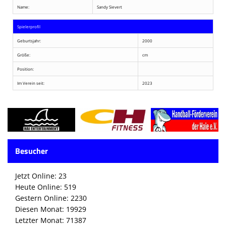
Name:
Sandy Sievert
Spielerprofil
Geburtsjahr:
2000
Größe:
cm
Position:
Im Verein seit:
2023
Besucher
Jetzt Online: 23
Heute Online: 519
Gestern Online: 2230
Diesen Monat: 19929
Letzter Monat: 71387