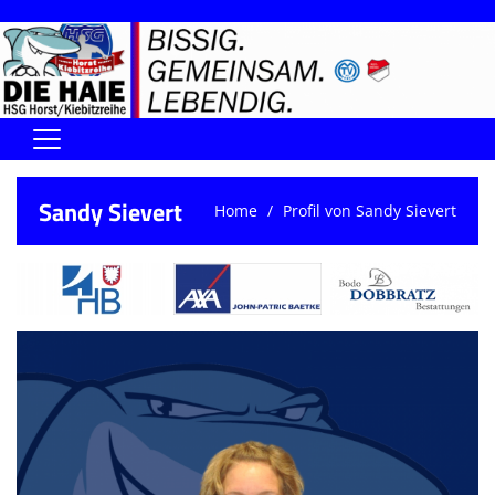
Home
Sandy Sievert
Home
Profil von Sandy Sievert
DIE HAIE I Der Vorstand
Handball-Förderverein der Haie
Kontaktformular
UNSERE SPORTHALLEN
Training & Termine
DIENSTE (SR/KG/VK)