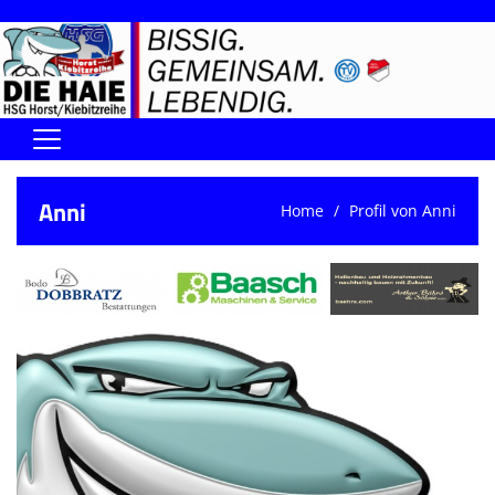
Home
Anni
Home
Profil von Anni
DIE HAIE I Der Vorstand
Handball-Förderverein der Haie
Kontaktformular
UNSERE SPORTHALLEN
Training & Termine
DIENSTE (SR/KG/VK)