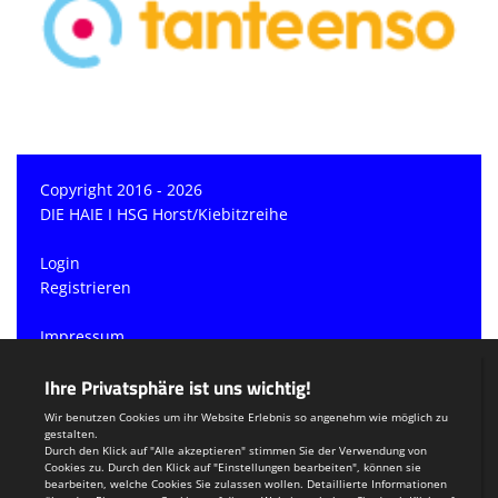
Copyright 2016 - 2026
DIE HAIE I HSG Horst/Kiebitzreihe
Login
Registrieren
Impressum
Datenschutzerklärung
Teamsports 2
Dein Sportverein online