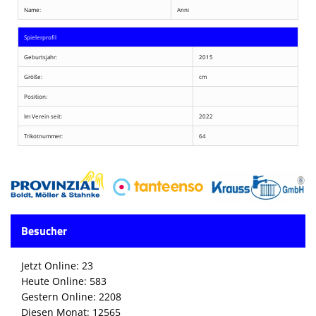
Name:
Anni
Spielerprofil
Geburtsjahr:
2015
Größe:
cm
Position:
Im Verein seit:
2022
Trikotnummer:
64
Besucher
Jetzt Online: 23
Heute Online: 583
Gestern Online: 2208
Diesen Monat: 12565