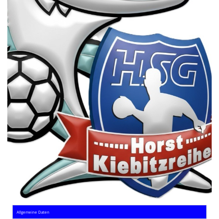
Die SpecialHaie
Teams
Trainer
ALLE SPIELE
HAIE TV
NEWSLETTER
DIE HAIE I Intern
Partner
Allgemeine Daten