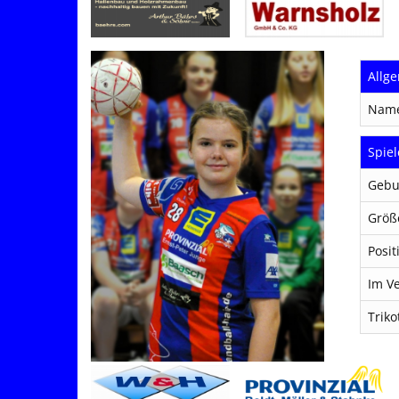
Allg
Nam
Spiel
Gebu
Größ
Posit
Im Ve
Trik