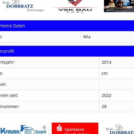
emeine Daten
e:
Mia
erprofil
rtsjahr:
2014
e:
cm
ion:
rein seit:
2022
otnummer:
28