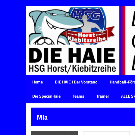
Home
DIE HAIE I Der Vorstand
Handball-Förd
Die SpecialHaie
Teams
Trainer
ALLE S
Mia