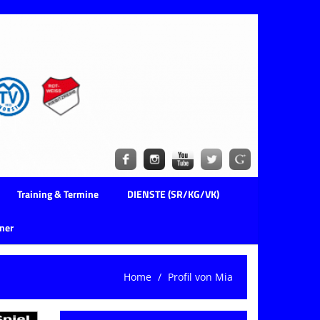
Training & Termine
DIENSTE (SR/KG/VK)
ner
Home
Profil von Mia