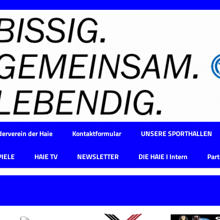
erverein der Haie
Kontaktformular
UNSERE SPORTHALLEN
PIELE
HAIE TV
NEWSLETTER
DIE HAIE I Intern
Part