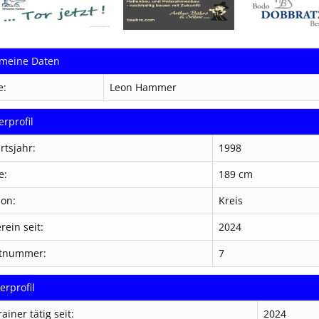
emeine Daten
e:
Leon Hammer
erprofil
rtsjahr:
1998
e:
189 cm
ion:
Kreis
rein seit:
2024
otnummer:
7
erprofil
rainer tätig seit:
2024