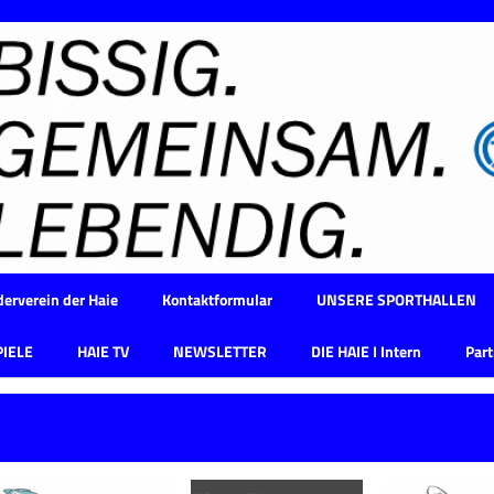
erverein der Haie
Kontaktformular
UNSERE SPORTHALLEN
PIELE
HAIE TV
NEWSLETTER
DIE HAIE I Intern
Part