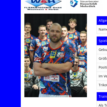
Allg
Nam
Spiel
Gebu
Größ
Posit
Im Ve
Trik
Train
Als T