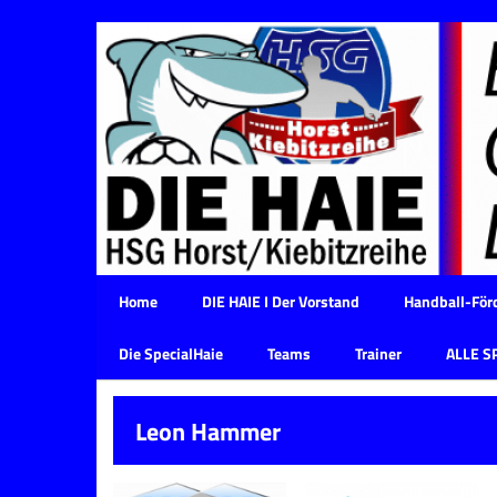
Home
DIE HAIE I Der Vorstand
Handball-Förd
Die SpecialHaie
Teams
Trainer
ALLE S
Leon Hammer