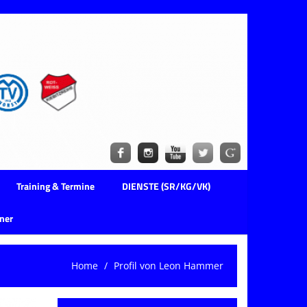
Training & Termine
DIENSTE (SR/KG/VK)
ner
Home
Profil von Leon Hammer