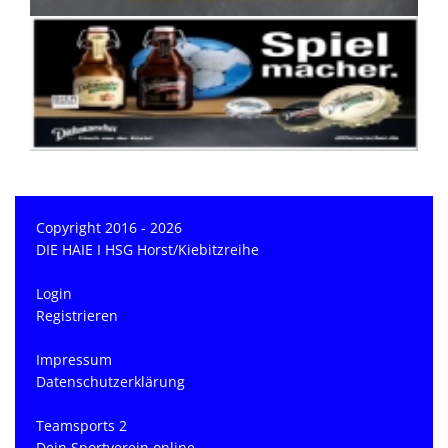
Copyright 2016 - 2026
DIE HAIE I HSG Horst/Kiebitzreihe
Login
Registrieren
Impressum
Datenschutzerklärung
Teamsports 2
Dein Sportverein online