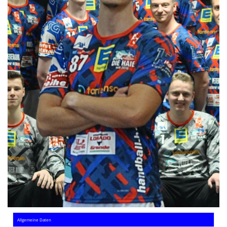
Die SpecialHaie
Teams
Trainer
ALLE SPIELE
HAIE TV
NEWSLETTER
DIE HAIE I Intern
Partner
Allgemeine Daten