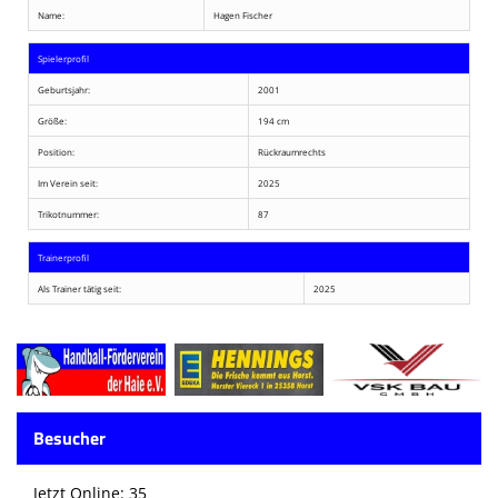
Name:
Hagen Fischer
Spielerprofil
Geburtsjahr:
2001
Größe:
194 cm
Position:
Rückraumrechts
Im Verein seit:
2025
Trikotnummer:
87
Trainerprofil
Als Trainer tätig seit:
2025
Besucher
Jetzt Online: 35