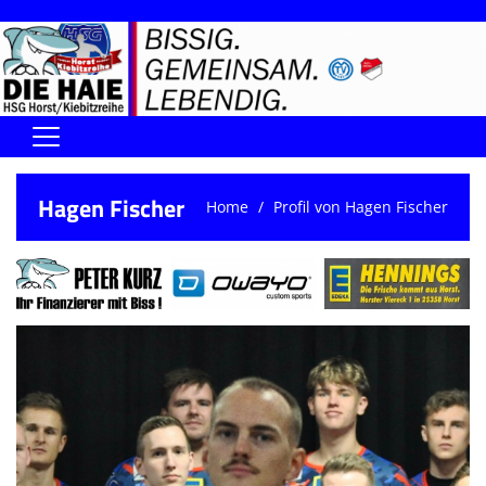
Home
Hagen Fischer
Home
Profil von Hagen Fischer
DIE HAIE I Der Vorstand
Handball-Förderverein der Haie
Kontaktformular
UNSERE SPORTHALLEN
Training & Termine
DIENSTE (SR/KG/VK)