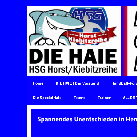
Home
DIE HAIE I Der Vorstand
Handball-Förd
Die SpecialHaie
Teams
Trainer
ALLE S
Spannendes Unentschieden in Hen