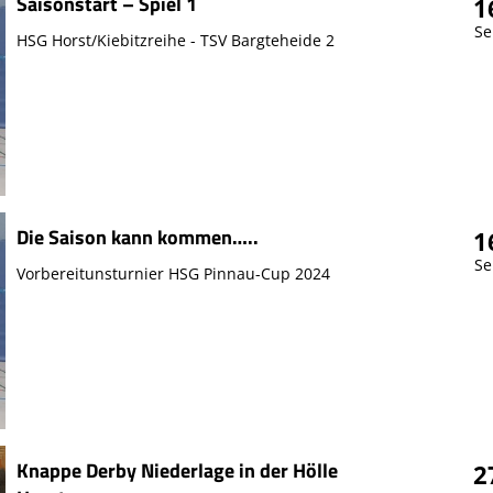
Saisonstart – Spiel 1
1
Se
HSG Horst/Kiebitzreihe - TSV Bargteheide 2
Die Saison kann kommen…..
1
Se
Vorbereitunsturnier HSG Pinnau-Cup 2024
Knappe Derby Niederlage in der Hölle
2