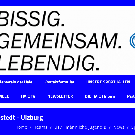
erverein der Haie
Kontaktformular
UNSERE SPORTHALLEN
PIELE
HAIE TV
NEWSLETTER
DIE HAIE I Intern
Part
stedt - Ulzburg
Home
Teams
U17 I männliche Jugend B
News
S