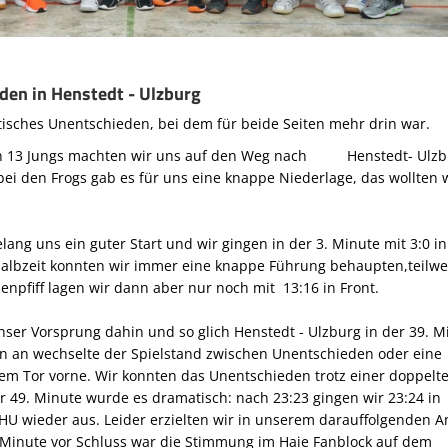
en in Henstedt - Ulzburg
sches Unentschieden, bei dem für beide Seiten mehr drin war.
on 13 Jungs machten wir uns auf den Weg nach Henstedt- Ulzb
 bei den Frogs gab es für uns eine knappe Niederlage, das wollten 
ang uns ein guter Start und wir gingen in der 3. Minute mit 3:0 in
 Halbzeit konnten wir immer eine knappe Führung behaupten,teilwe
enpfiff lagen wir dann aber nur noch mit 13:16 in Front.
unser Vorsprung dahin und so glich Henstedt - Ulzburg in der 39. M
un an wechselte der Spielstand zwischen Unentschieden oder eine
em Tor vorne. Wir konnten das Unentschieden trotz einer doppelt
er 49. Minute wurde es dramatisch: nach 23:23 gingen wir 23:24 in
HU wieder aus. Leider erzielten wir in unserem
darauffolgend
en An
e Minute vor Schluss war die Stimmung im Haie Fanblock auf dem