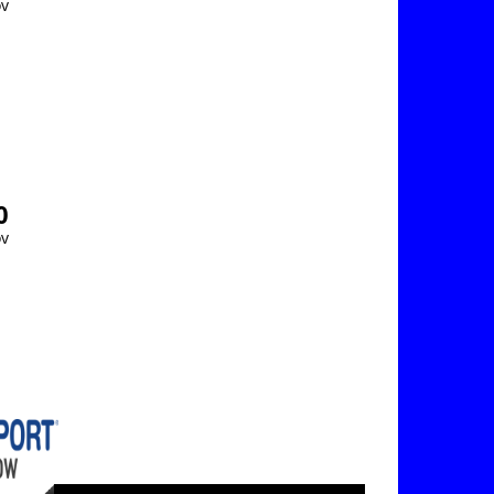
v
0
v