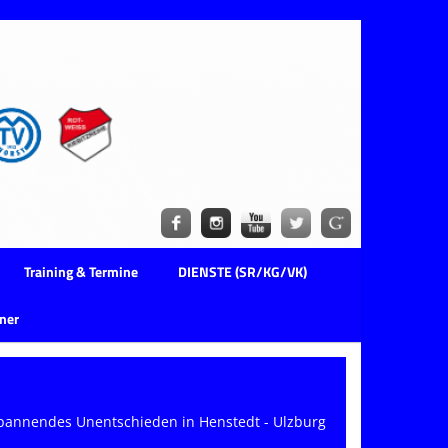
Training & Termine
DIENSTE (SR/KG/VK)
ner
pannendes Unentschieden in Henstedt - Ulzburg