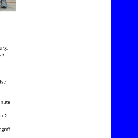
urg.
wir
ise
inute
en 2
griff