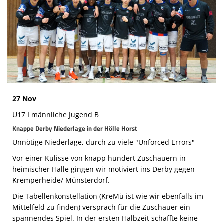
Die SpecialHaie
Teams
Trainer
ALLE SPIELE
HAIE TV
27 Nov
NEWSLETTER
U17 I männliche Jugend B
Knappe Derby Niederlage in der Hölle Horst
DIE HAIE I Intern
Unnötige Niederlage, durch zu viele "Unforced Errors"
Partner
Vor einer Kulisse von knapp hundert Zuschauern in
heimischer Halle gingen wir motiviert ins Derby gegen
Kremperheide/ Münsterdorf.
Die Tabellenkonstellation (KreMü ist wie wir ebenfalls im
Mittelfeld zu finden) versprach für die Zuschauer ein
spannendes Spiel. In der ersten Halbzeit schaffte keine