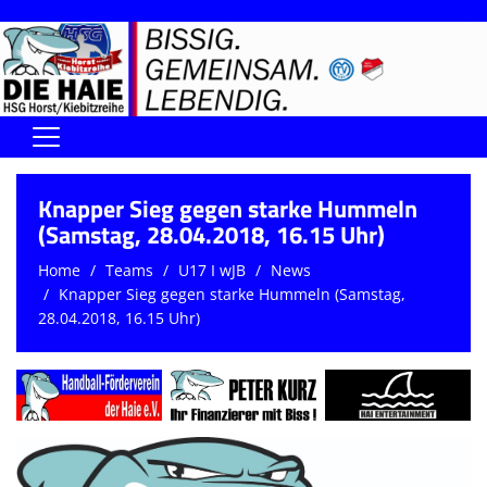
Home
Knapper Sieg gegen starke Hummeln
DIE HAIE I Der Vorstand
(Samstag, 28.04.2018, 16.15 Uhr)
Home
Teams
U17 I wJB
News
Handball-Förderverein der Haie
Knapper Sieg gegen starke Hummeln (Samstag,
Kontaktformular
28.04.2018, 16.15 Uhr)
UNSERE SPORTHALLEN
Training & Termine
DIENSTE (SR/KG/VK)