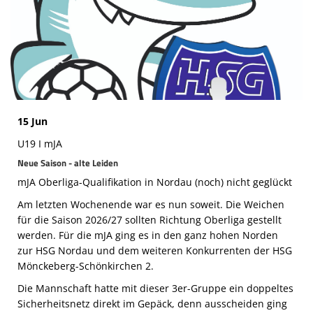
Die SpecialHaie
Teams
Trainer
ALLE SPIELE
15 Jun
HAIE TV
U19 I mJA
NEWSLETTER
Neue Saison - alte Leiden
mJA Oberliga-Qualifikation in Nordau (noch) nicht geglückt
DIE HAIE I Intern
Am letzten Wochenende war es nun soweit. Die Weichen
Partner
für die Saison 2026/27 sollten Richtung Oberliga gestellt
werden. Für die mJA ging es in den ganz hohen Norden
zur HSG Nordau und dem weiteren Konkurrenten der HSG
Mönckeberg-Schönkirchen 2.
Die Mannschaft hatte mit dieser 3er-Gruppe ein doppeltes
Sicherheitsnetz direkt im Gepäck, denn ausscheiden ging