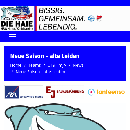
Home
Neue Saison - alte Leiden
DIE HAIE I Der Vorstand
Home
Teams
U19 I mJA
News
Neue Saison - alte Leiden
Handball-Förderverein der Haie
Kontaktformular
UNSERE SPORTHALLEN
Training & Termine
DIENSTE (SR/KG/VK)